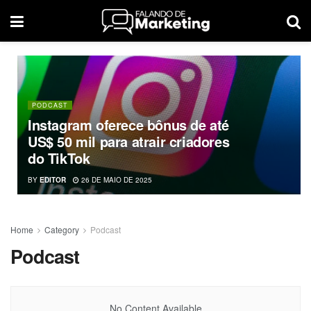
PODCAST
Instagram oferece bônus de até
US$ 50 mil para atrair criadores
do TikTok
BY
EDITOR
26 DE MAIO DE 2025
Home
Category
Podcast
Podcast
No Content Available