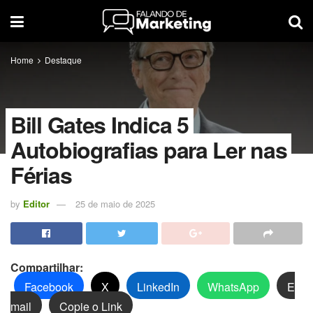
Home
Destaque
Bill Gates Indica 5
Autobiografias para Ler nas
Férias
by
Editor
25 de maio de 2025
Compartilhar:
Facebook
X
LinkedIn
WhatsApp
E
mail
Copie o Link