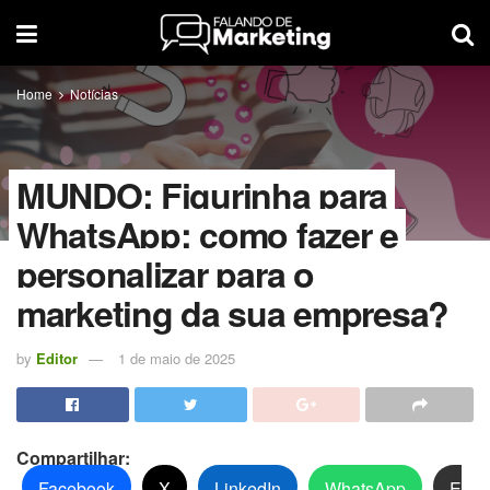
Home
Notícias
MUNDO: Figurinha para
WhatsApp: como fazer e
personalizar para o
marketing da sua empresa?
by
Editor
1 de maio de 2025
Compartilhar:
Facebook
X
LinkedIn
WhatsApp
E