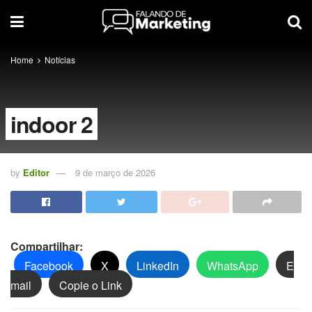
Home
Notícias
indoor 2
by
Editor
9 de março de 2026
Compartilhar:
Facebook
X
LinkedIn
WhatsApp
E
mail
Copie o Link